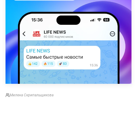
Милена Скрипальщикова