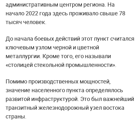
Обложка © ТАСС / Алексей Коновалов
Константиновка долгое время оставалась
одним из важнейших промышленных столпов
Донбасса. О стратегическом статусе
населённого пункта сообщил первый
заместитель начальника Генштаба ВС РФ
Сергей Рудской.
По словам военачальника, город был седьмым
по численности населения и площади