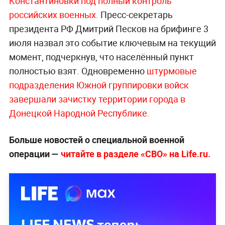
потенциала.
«Бетонные джунгли» пройдены: Генерал
Грунис рассказал Путину, как брали
Константиновку
Ранее стало известно
о переходе