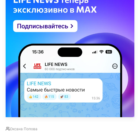
Константиновки под полный контроль
российских военных.
Пресс-секретарь
президента РФ Дмитрий Песков на брифинге 3
июля назвал это событие ключевым на текущий
момент, подчеркнув, что населённый пункт
полностью взят. Одновременно
штурмовые
подразделения Южной группировки войск
завершали зачистку территории города в
Донецкой Народной Республике.
Больше новостей о специальной военной
операции —
читайте в разделе «СВО» на Life.ru.