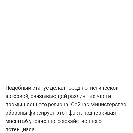
административным центром региона. На
начало 2022 года здесь проживало свыше 78
тысяч человек.
До начала боевых действий этот пункт считался
ключевым узлом черной и цветной
металлургии. Кроме того, его называли
«столицей стекольной промышленности».
Помимо производственных мощностей,
значение населенного пункта определялось
развитой инфраструктурой. Это был важнейший
транзитный железнодорожный узел востока
страны.