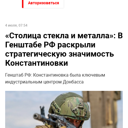
Авторизоваться
НОВОСТИ ПАРТНЕРОВ
"Придется нанести удар". На Западе высказались о
войне с Россией
"Никто не полезет": британцев потрясло
происходящее в Одессе
В Польше возмущены ударом Кремля по
иностранным активам
Украина требует от Европы вступить в войну против
России
"Все решит одно сражение". Зеленский открыл
страшную правду