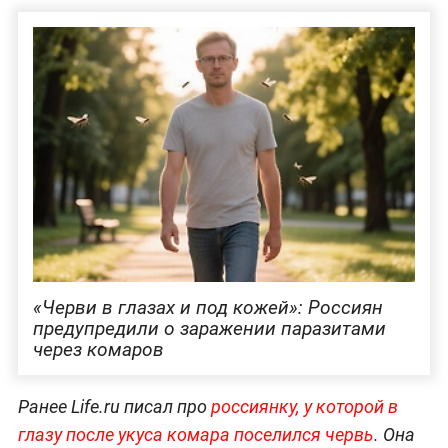
«Черви в глазах и под кожей»: Россиян
предупредили о заражении паразитами
через комаров
Ранее Life.ru писал про
россиянку, у которой в
глазу после укуса комара поселился червь
. Она