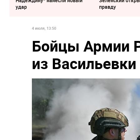
Надеждину* нанесли новый
Зеленский откр
удар
правду
4 июля, 13:50
Бойцы Армии 
из Васильевки