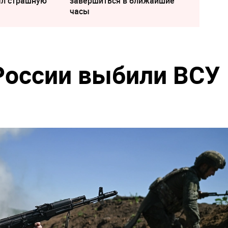
ыл страшную
завершиться в ближайшие
часы
России выбили ВСУ