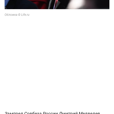
Обложка © Life.ru
Зампред Совбеза России Дмитрий Медведев