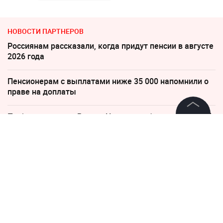
НОВОСТИ ПАРТНЕРОВ
Россиянам рассказали, когда придут пенсии в августе
2026 года
Пенсионерам с выплатами ниже 35 000 напомнили о
праве на доплаты
По бежавшему из России Надеждину* нанесли новый
удар
©
2026
News Media Holding.
Все права защищены
Дело убитых в Таиланде россиян прекратило череду
убийств
Информация
Соседов: Пугачева безнадежно постарела
Контакты
Редакция
Украина требует от Европы вступить в войну против
России