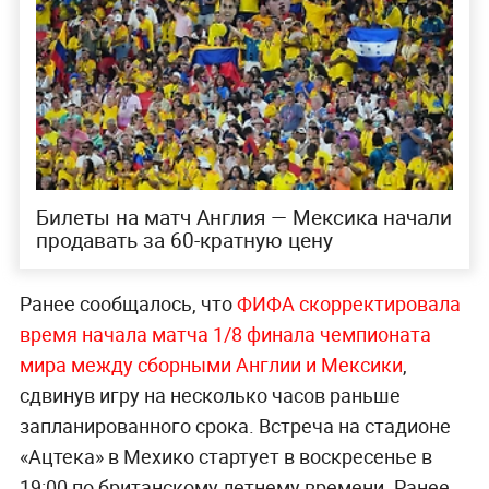
Билеты на матч Англия — Мексика начали
продавать за 60-кратную цену
Ранее сообщалось, что
ФИФА скорректировала
время начала матча 1/8 финала чемпионата
мира между сборными Англии и Мексики
,
сдвинув игру на несколько часов раньше
запланированного срока. Встреча на стадионе
«Ацтека» в Мехико стартует в воскресенье в
19:00 по британскому летнему времени. Ранее