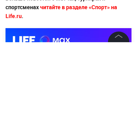
спортсменах
читайте в разделе «Спорт» на
Life.ru
.
©
2026
News Media Holding.
Все права защищены
Информация
Контакты
Редакция
Правовая информация
Политика обработки персональных данных
Партнерам