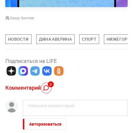
Тимур Хингеев
НОВОСТИ
ДИНА АВЕРИНА
СПОРТ
НИЖЕГОРОД
Подписаться на LIFE
0
Комментарий
Авторизоваться