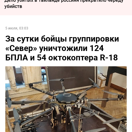
Дело убитых в Таиланде россиян прекратило череду
убийств
5 июля, 03:03
За сутки бойцы группировки
«Север» уничтожили 124
БПЛА и 54 октокоптера R-18