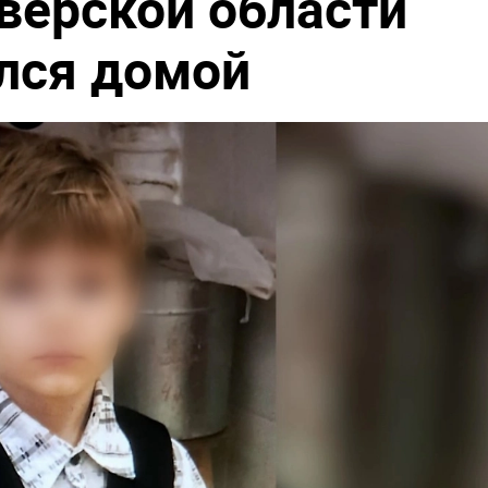
верской области
лся домой