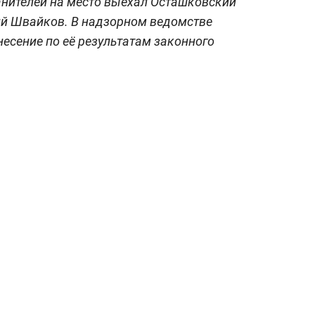
нителей на место выехал Осташковский
й Швайков. В надзорном ведомстве
несение по её результатам законного