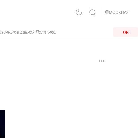
МОСКВА
ОК
казанных в данной Политике.