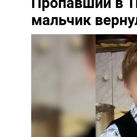
Пропавший в Т
мальчик верну