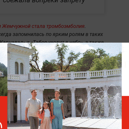
сбежала вопреки запрету
и Жемчужной стала тромбоэмболия
.
егда запомнилась по ярким ролям в таких
Карнавал» и «Табор уходит в небо», а также
а».
 режиме реального времени —
читайте в
 Life.ru
.