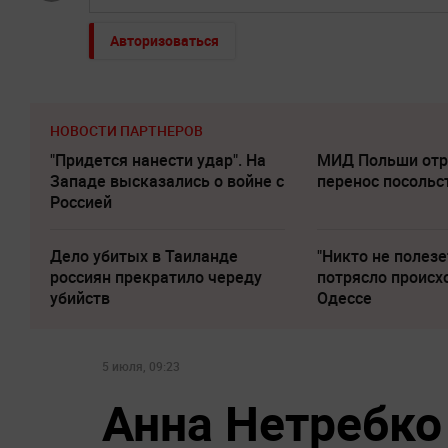
Авторизоваться
НОВОСТИ ПАРТНЕРОВ
"Придется нанести удар". На
МИД Польши отр
Западе высказались о войне с
перенос посольс
Россией
Дело убитых в Таиланде
"Никто не полезе
россиян прекратило череду
потрясло происх
убийств
Одессе
5 июля, 09:23
Анна Нетребко