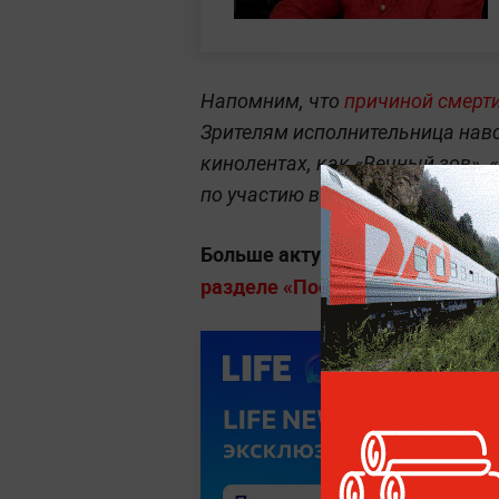
Напомним, что
причиной смерт
Зрителям исполнительница навс
кинолентах, как «Вечный зов», «
по участию в сериале «Кармелит
Больше актуальных событий в
разделе «Последние новости» на