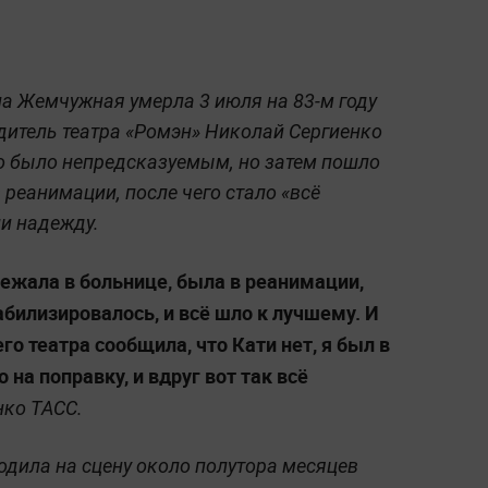
а Жемчужная умерла 3 июля на 83-м году
итель театра «Ромэн» Николай Сергиенко
го было непредсказуемым, но затем пошло
 реанимации, после чего стало «всё
и надежду.
лежала в больнице, была в реанимации,
абилизировалось, и всё шло к лучшему. И
го театра сообщила, что Кати нет, я был в
 на поправку, и вдруг вот так всё
нко ТАСС.
дила на сцену около полутора месяцев