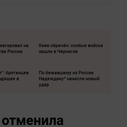
еагировал на
Киев обречён: особые войска
тва России
зашли в Чернигов
т": британцев
По бежавшему из России
одящее в
Надеждину* нанесли новый
удар
 отменила