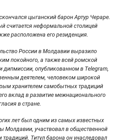
 скончался цыганский барон Артур Чераре.
рый считается неформальной столицей
кже расположена его резиденция.
ольство России в Молдавии выразило
им покойного, а также всей ромской
и дипмиссии, опубликованном в Telegram,
венным деятелем, человеком широкой
дрым хранителем самобытных традиций
 его вклад в развитие межнационального
гласия в стране.
огих лет был одним из самых известных
ы Молдавии, участвовал в общественной
 традиций. Титул барона он унаследовал