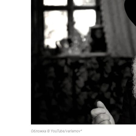
Обложка © YouTube/varlamov*