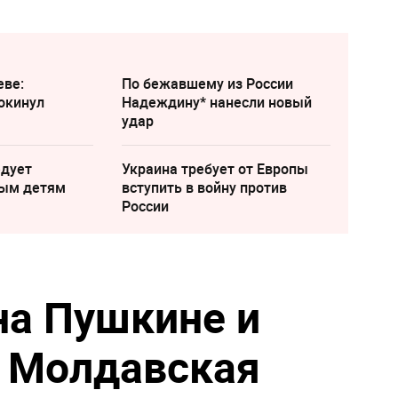
еве:
По бежавшему из России
окинул
Надеждину* нанесли новый
удар
едует
Украина требует от Европы
лым детям
вступить в войну против
России
на Пушкине и
: Молдавская