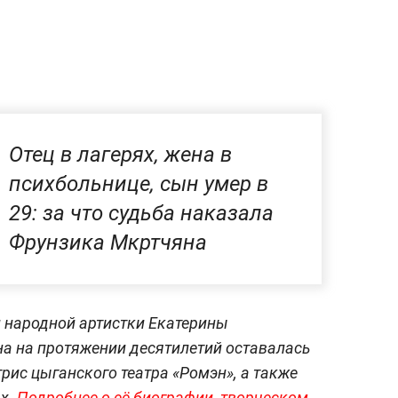
Отец в лагерях, жена в
психбольнице, сын умер в
29: за что судьба наказала
Фрунзика Мкртчяна
и народной артистки Екатерины
на на протяжении десятилетий оставалась
рис цыганского театра «Ромэн», а также
ах.
Подробнее о её биографии, творческом