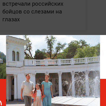
встречали российских
бойцов со слезами на
глазах
нерального штаба Валерий Герасимов
РФ Владимиру Путину. Он заявил, что
т освобождение города Красный Лиман
.
ическую важность данного населённого
ный Лиман является крупным
 значимым железнодорожным узлом.
тайте в соответствующем разделе на