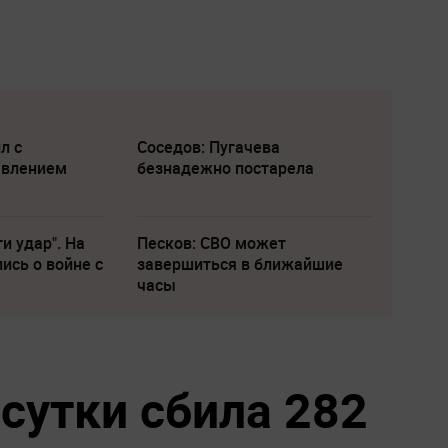
л с
Соседов: Пугачева
явлением
безнадежно постарела
и удар". На
Песков: СВО может
ись о войне с
завершиться в ближайшие
часы
сутки сбила 282