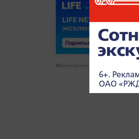
Юлия Сафиулина