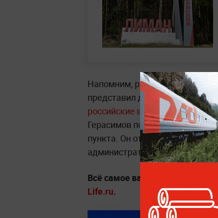
Напомним, ранее начальник Ге
представил доклад президенту 
российские военные завершаю
Герасимов подчеркнул стратег
пункта. Он отметил, что Крас
административным центром и
Всё самое важное об СВО —
чи
Life.ru
.