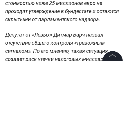
стоимостью ниже 25 миллионов евро не
проходят утверждение в бундестаге и остаются
скрытыми от парламентского надзора.
Депутат от «Левых» Дитмар Барч назвал
отсутствие общего контроля «тревожным
сигналом». По его мнению, такая ситуация
создает риск утечки налоговых миллиардов в
затянутые по срокам или непригодные проекты.
©
2026
News Media Holding.
Все права защищены
Крупнейшая в истории ФРГ программа
переоснащения рискует обернуться финансовым
провалом, поскольку военное руководство не
Информация
гарантирует рост реальной боеспособности
Контакты
армии.
Редакция
Правовая информация