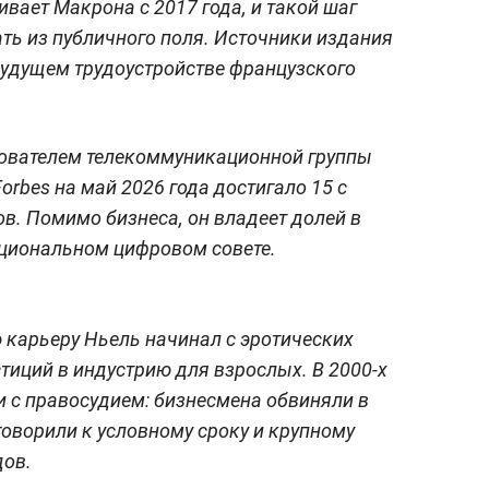
вает Макрона с 2017 года, и такой шаг
ать из публичного поля. Источники издания
будущем трудоустройстве французского
нователем телекоммуникационной группы
Forbes на май 2026 года достигало 15 с
. Помимо бизнеса, он владеет долей в
Национальном цифровом совете.
 карьеру Ньель начинал с эротических
стиций в индустрию для взрослых. В 2000-х
и с правосудием: бизнесмена обвиняли в
иговорили к условному сроку и крупному
дов.