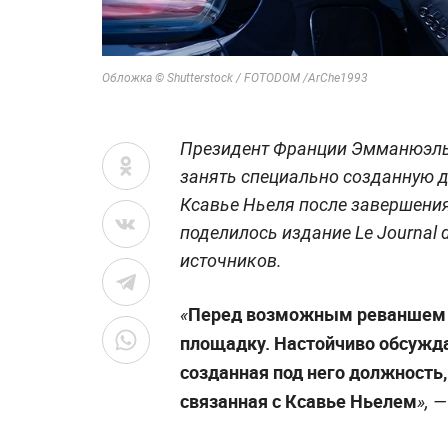
Обложка © Shutterstock / FOTODOM /ArChe1993
Президент Франции Эмманюэль
занять специально созданную 
Ксавье Ньеля после завершени
поделилось издание Le Journal 
источников.
Перед возможным реваншем г
«
площадку. Настойчиво обсужда
созданная под него должность
связанная с Ксавье Ньелем
», 