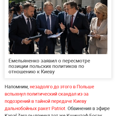
Емельяненко заявил о пересмотре
позиции польских политиков по
отношению к Киеву
Напомним,
незадолго до этого в Польше
вспыхнул политический скандал из-за
подозрений в тайной передаче Киеву
дальнобойных ракет Patriot.
Обвинения в эфире
Kanał Zero выдвинул тот же Кшиштоф Босак,