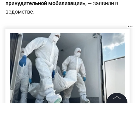
принудительной мобилизации», —
заявили в
ведомстве.
©
2026
News Media Holding.
Все права защищены
Более 20 зарубежных СМИ готовы
освещать передачу тел бойцов ВСУ в