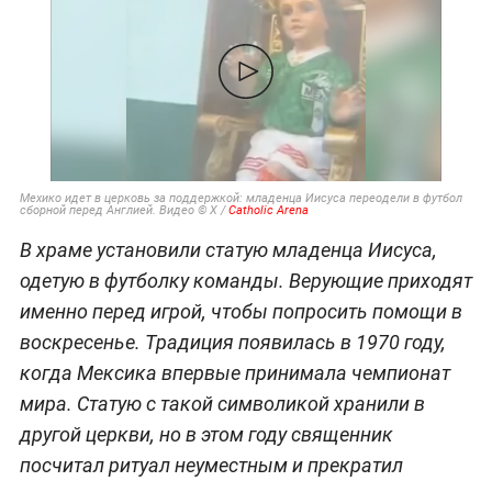
Мехико идет в церковь за поддержкой: младенца Иисуса переодели в футбол
сборной перед Англией. Видео © Х /
Catholic Arena
В храме установили статую младенца Иисуса,
одетую в футболку команды. Верующие приходят
именно перед игрой, чтобы попросить помощи в
воскресенье. Традиция появилась в 1970 году,
когда Мексика впервые принимала чемпионат
мира. Статую с такой символикой хранили в
другой церкви, но в этом году священник
посчитал ритуал неуместным и прекратил