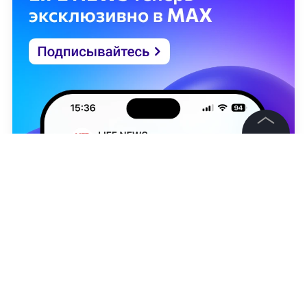
©
2026
News Media Holding.
Все права защищены
Информация
Контакты
Редакция
Юлия Сафиулина
Правовая информация