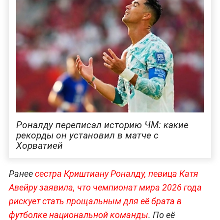
Роналду переписал историю ЧМ: какие
рекорды он установил в матче с
Хорватией
Ранее
сестра Криштиану Роналду, певица Катя
Авейру заявила, что чемпионат мира 2026 года
рискует стать прощальным для её брата в
футболке национальной команды
. По её