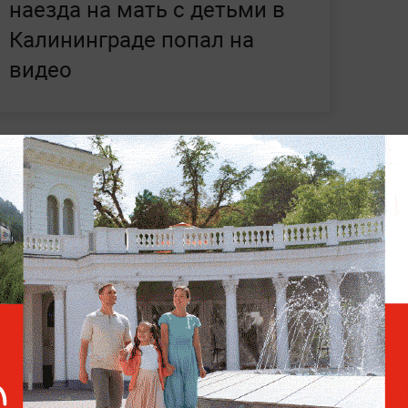
наезда на мать с детьми в
Калининграде попал на
видео