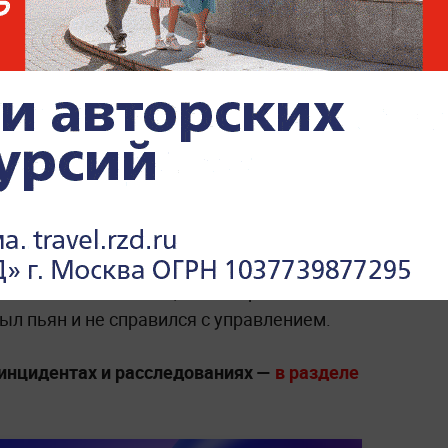
раде Mercedes
сбил мать с двумя
лучилась вечером в Прибрежном районе на
ых травм ребёнок скончался до прибытия
 сестру экстренно госпитализировали,
она
ившаяся с малышами, тоже серьёзно
ыл пьян и не справился с управлением.
инцидентах и расследованиях —
в разделе