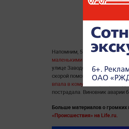
Напомним, 5 июля в Калининг
маленькими детьми
. Авария с
улице Заводской. От полученн
скорой помощи. Его годовалую
впала в кому
. Женщина, наход
пострадала. Виновник аварии б
Больше материалов о громких 
«Происшествия» на Life.ru.