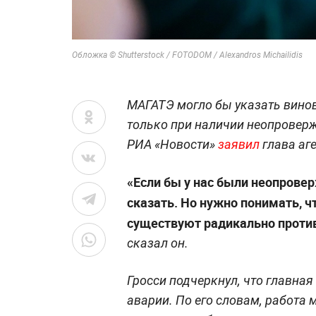
Обложка © Shutterstock / FOTODOM / Alexandros Michailidis
МАГАТЭ могло бы указать винов
только при наличии неопроверж
РИА «Новости»
заявил
глава аг
«Если бы у нас были неопрове
сказать. Но нужно понимать, что
существуют радикально против
сказал он.
Гросси подчеркнул, что главна
аварии. По его словам, работа