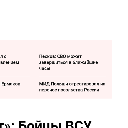
л с
Песков: СВО может
явлением
завершиться в ближайшие
часы
р Ермаков
МИД Польши отреагировал на
перенос посольства России
т»: Бойцы ВСУ