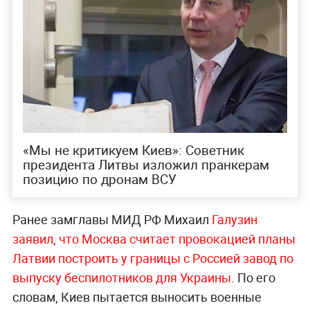
«Мы не критикуем Киев»: Советник
президента Литвы изложил пранкерам
позицию по дронам ВСУ
Ранее замглавы МИД РФ Михаил
Галузин
заявил, что Москва считает провокацией планы
Латвии построить у границы с Россией завод по
выпуску беспилотников для Украины
. По его
словам, Киев пытается выносить военные