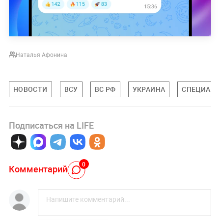
Наталья Афонина
НОВОСТИ
ВСУ
ВС РФ
УКРАИНА
СПЕЦИАЛЬ
Подписаться на LIFE
0
Комментарий