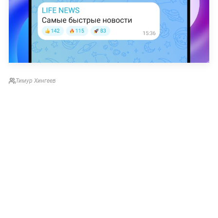
Тимур Хингеев