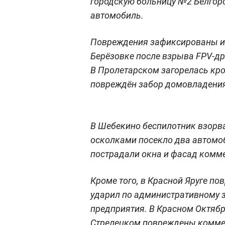
городскую больницу №2 Белгоро
автомобиль.
Повреждения зафиксированы и в
Берёзовке после взрыва FPV-др
В Пролетарском загорелась кро
повреждён забор домовладени
В Шебекино беспилотник взорва
осколками посекло два автомоб
пострадали окна и фасад комм
Кроме того, в Красной Яруге по
ударил по административному з
предприятия. В Красном Октябр
Стрелецком повреждены коммер