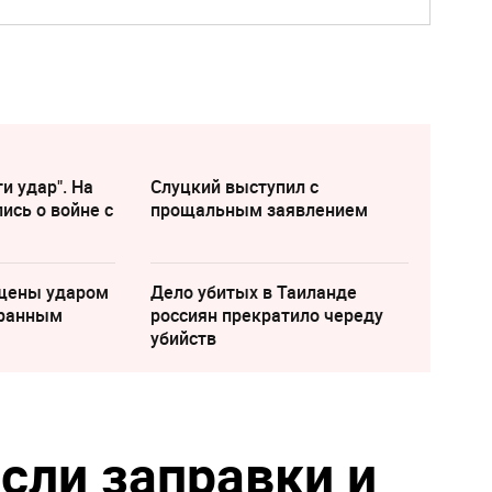
и удар". На
Слуцкий выступил с
ись о войне с
прощальным заявлением
щены ударом
Дело убитых в Таиланде
транным
россиян прекратило череду
убийств
сли заправки и