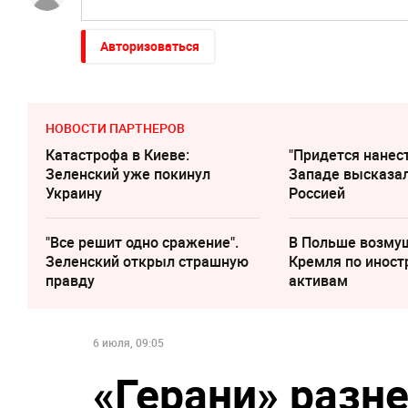
Авторизоваться
НОВОСТИ ПАРТНЕРОВ
Катастрофа в Киеве:
"Придется нанест
Зеленский уже покинул
Западе высказал
Украину
Россией
"Все решит одно сражение".
В Польше возму
Зеленский открыл страшную
Кремля по инос
правду
активам
6 июля, 09:05
«Герани» разне