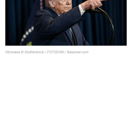
Обложка © Shutterstock / FOTODOM / Rawpixel.com