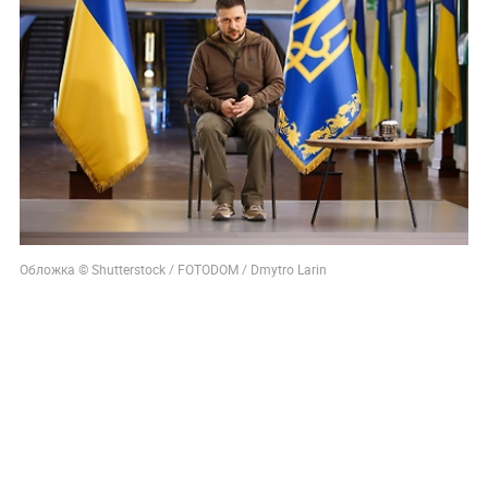
Обложка © Shutterstock / FOTODOM / Dmytro Larin