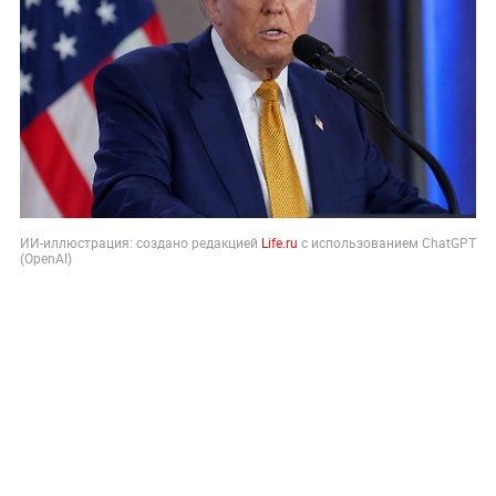
ИИ-иллюстрация: создано редакцией
Life.ru
с использованием ChatGPT
(OpenAI)