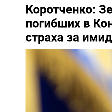
Коротченко: З
погибших в Ко
страха за ими