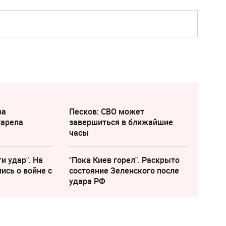
ва
Песков: СВО может
тарела
завершиться в ближайшие
часы
и удар". На
"Пока Киев горел". Раскрыто
ись о войне с
состояние Зеленского после
удара РФ