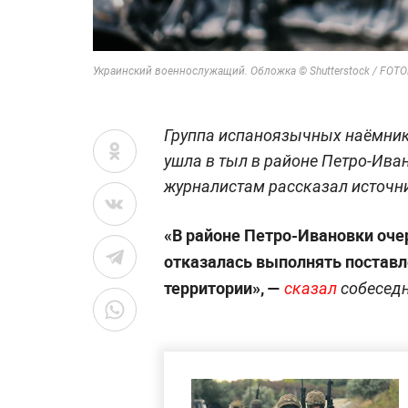
Украинский военнослужащий. Обложка © Shutterstock / FOTODO
Группа испаноязычных наёмник
ушла в тыл в районе Петро-Ива
журналистам рассказал источни
«В районе Петро-Ивановки оч
отказалась выполнять поставл
территории», —
сказал
собеседн