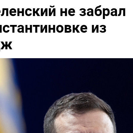
еленский не забрал
нстантиновке из
дж