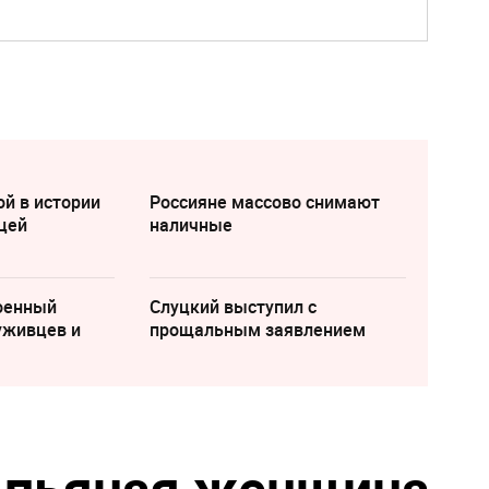
ой в истории
Россияне массово снимают
цей
наличные
военный
Слуцкий выступил с
уживцев и
прощальным заявлением
 пьяная женщина