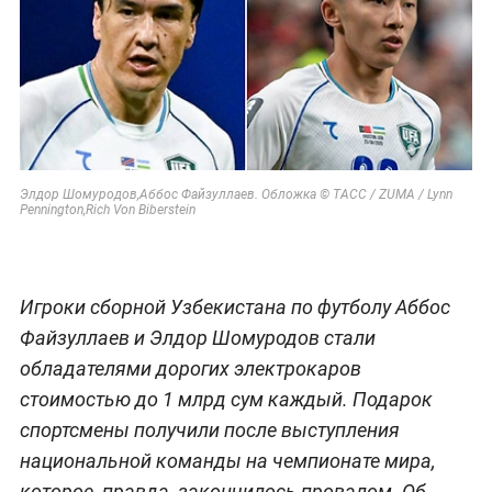
Элдор Шомуродов,Аббос Файзуллаев. Обложка © ТАСС / ZUMA / Lynn
Pennington,Rich Von Biberstein
Игроки сборной Узбекистана по футболу Аббос
Файзуллаев и Элдор Шомуродов стали
обладателями дорогих электрокаров
стоимостью до 1 млрд сум каждый. Подарок
спортсмены получили после выступления
национальной команды на чемпионате мира,
которое, правда, закончилось провалом. Об