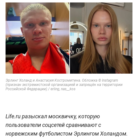
Эрлинг Холанд и Анастасия Костромитина. Обложка © Instagram
(признан экстремистской организацией и запрещён на территории
Российской Федерации) / erling, nas__kos
Life.ru разыскал москвичку, которую
пользователи соцсетей сравнивают с
норвежским футболистом Эрлингом Холандом.