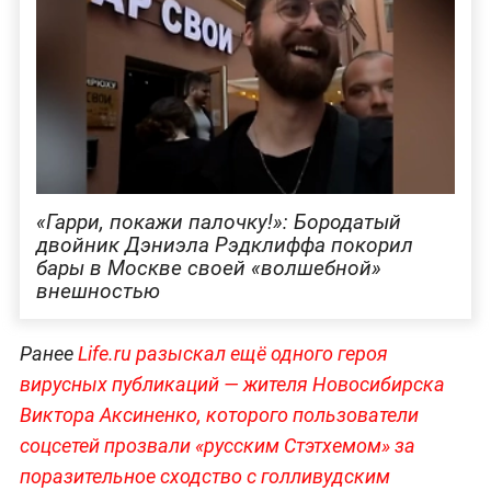
«Гарри, покажи палочку!»: Бородатый
двойник Дэниэла Рэдклиффа покорил
бары в Москве своей «волшебной»
внешностью
Ранее
Life.ru разыскал ещё одного героя
вирусных публикаций — жителя Новосибирска
Виктора Аксиненко, которого пользователи
соцсетей прозвали «русским Стэтхемом» за
поразительное сходство с голливудским