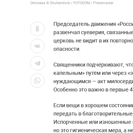
Обложка © Shutterstock / FOTODOM / Pressmaster
Председатель движения «Росс
развенчал суеверия, связанны
церковь не видит в их повторн
опасности.
Священники подчёркивают, что
капельным» путём или через «э
нуждающимся — акт милосердия
Особенно это важно в первые 4
Если вещи в хорошем состояни
передать в благотворительны
Испорченные или изношенные 
но это гигиеническая мера, а 