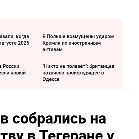
азали, когда
В Польше возмущены ударом
августе 2026
Кремля по иностранным
активам
з России
"Никто не полезет": британцев
если новый
потрясло происходящее в
Одессе
в собрались на
ву в Тегеране у