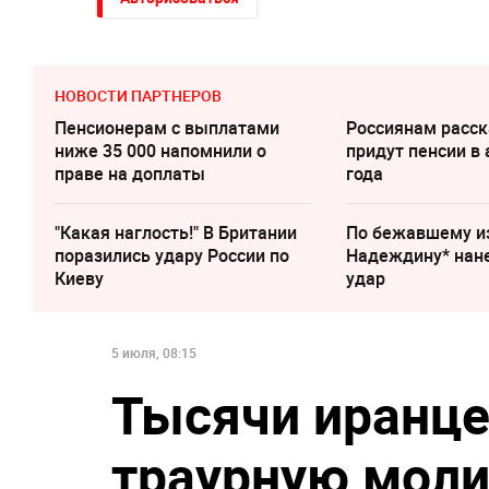
НОВОСТИ ПАРТНЕРОВ
Пенсионерам с выплатами
Россиянам расск
ниже 35 000 напомнили о
придут пенсии в 
праве на доплаты
года
"Какая наглость!" В Британии
По бежавшему и
поразились удару России по
Надеждину* нан
Киеву
удар
5 июля, 08:15
Тысячи иранце
траурную молит