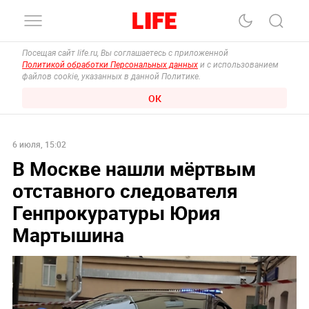
Посещая сайт life.ru, Вы соглашаетесь с приложенной
Политикой обработки Персональных данных
и с использованием
файлов cookie, указанных в данной Политике.
ОК
6 июля, 15:02
В Москве нашли мёртвым
отставного следователя
Генпрокуратуры Юрия
Мартышина