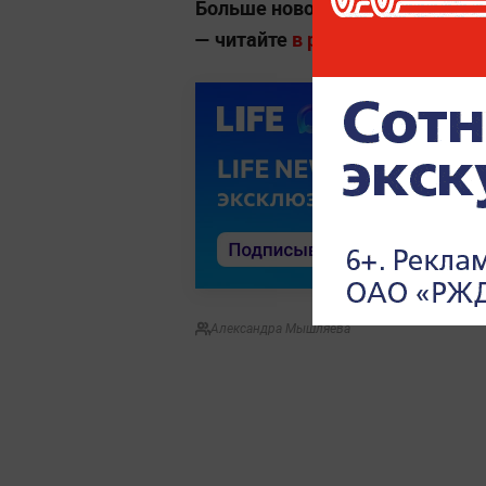
Больше новостей о глобальны
— читайте
в разделе «Мировая п
Александра Мышляева