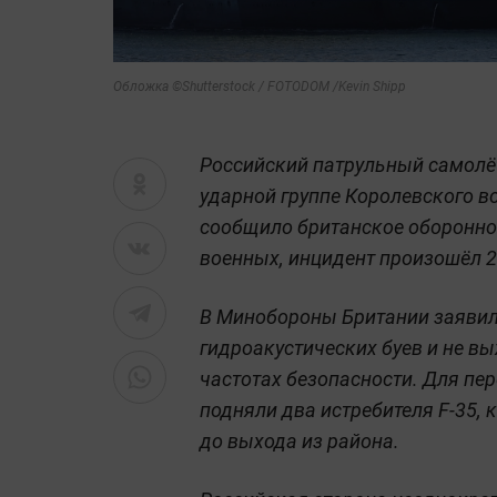
Обложка ©Shutterstock / FOTODOM /Kevin Shipp
Российский патрульный самолёт
ударной группе Королевского в
сообщило британское оборонное
военных, инцидент произошёл 2
В Минобороны Британии заявили
гидроакустических буев и не в
частотах безопасности. Для пер
подняли два истребителя F-35,
до выхода из района.