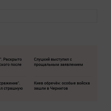
". Раскрыто
Слуцкий выступил с
ского после
прощальным заявлением
сражение".
Киев обречён: особые войска
ыл страшную
зашли в Чернигов