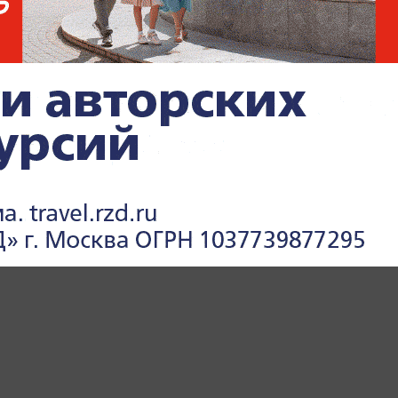
х событиях и международных отношениях
олитика» на Life.ru
.