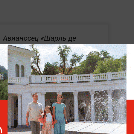
Авианосец «Шарль де
Голль» вернётся с Ближнего
Востока во Францию для
ремонта
 Wales ВМС Великобритании вышел из строя
 Атлантике.
Причиной названа
роблема с гребным валом», из-за которой
ом Ставангере для ремонта.