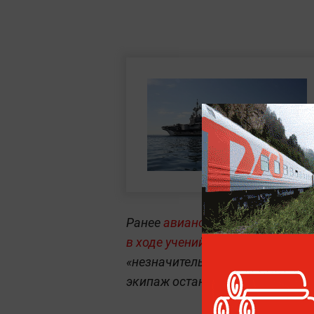
Ранее
авианосец HMS Prince of
в ходе учений НАТО в Северной
«незначительная техническая п
экипаж остановился в норвежск