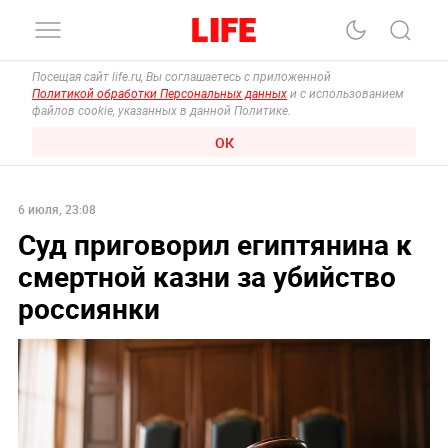
Посещая сайт life.ru, Вы соглашаетесь с приложенной
Политикой обработки Персональных данных
и с использованием
файлов cookie, указанных в данной Политике.
ОК
6 июля, 23:08
Суд приговорил египтянина к
смертной казни за убийство
россиянки