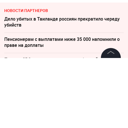
НОВОСТИ ПАРТНЕРОВ
Дело убитых в Таиланде россиян прекратило череду
убийств
Пенсионерам с выплатами ниже 35 000 напомнили о
праве на доплаты
Песков: СВО может завершиться в ближайшие часы
©
2026
News Media Holding.
Все права защищены
"Все решит одно сражение". Зеленский открыл
страшную правду
Информация
"Пока Киев горел". Раскрыто состояние Зеленского
после удара РФ
Контакты
Редакция
Погиб Александр Ермаков
Правовая информация