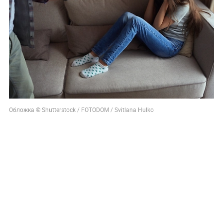
Обложка © Shutterstock / FOTODOM / Svitlana Hulko