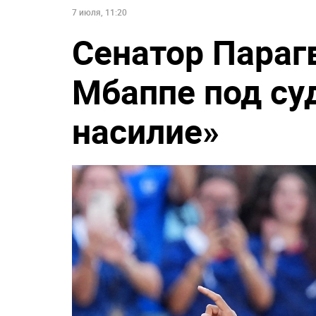
7 июля, 11:20
Сенатор Параг
Мбаппе под су
насилие»