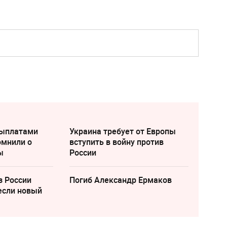
выплатами
Украина требует от Европы
омнили о
вступить в войну против
ы
России
з России
Погиб Александр Ермаков
если новый