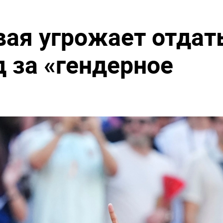
вая угрожает отдат
д за «гендерное