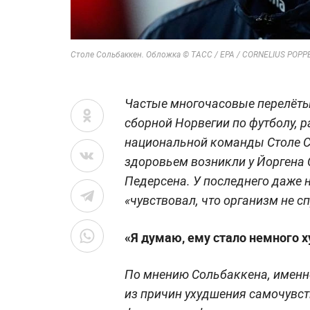
Столе Сольбаккен. Обложка © ТАСС / EPA / CORNELIUS POPP
Частые многочасовые перелёты
сборной Норвегии по футболу, 
национальной команды Столе С
здоровьем возникли у Йоргена
Педерсена. У последнего даже 
«чувствовал, что организм не с
«Я думаю, ему стало немного 
По мнению Сольбаккена, именн
из причин ухудшения самочувст