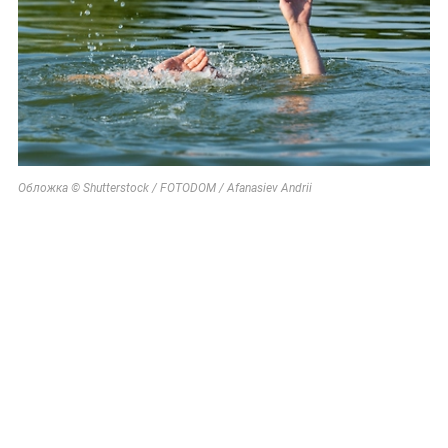
Обложка © Shutterstock / FOTODOM / Afanasiev Andrii