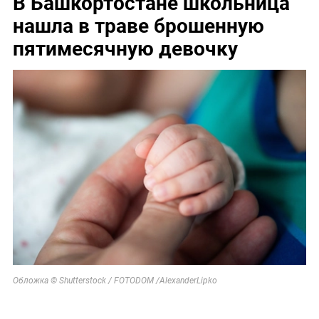
В Башкортостане школьница
нашла в траве брошенную
пятимесячную девочку
Обложка © Shutterstock / FOTODOM /AlexanderLipko