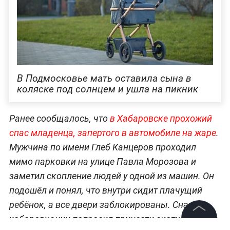
В Подмосковье мать оставила сына в
коляске под солнцем и ушла на пикник
Ранее сообщалось, что
в Хабаровске прохожий
спас младенца, запертого в автомобиле на жаре
.
Мужчина по имени Глеб Канцеров проходил
мимо парковки на улице Павла Морозова и
заметил скопление людей у одной из машин. Он
подошёл и понял, что внутри сидит плачущий
ребёнок, а все двери заблокированы. Сначала
хабаровчанин попросил принести скотч, чтобы в