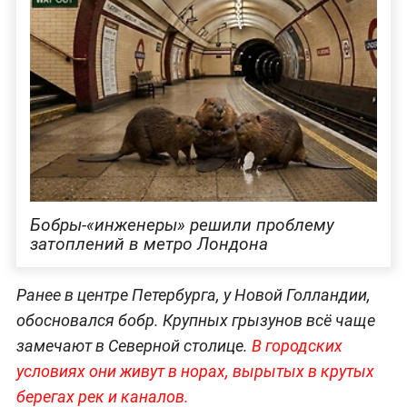
Бобры-«инженеры» решили проблему
затоплений в метро Лондона
Ранее в центре Петербурга, у Новой Голландии,
обосновался бобр. Крупных грызунов всё чаще
замечают в Северной столице.
В городских
условиях они живут в норах, вырытых в крутых
берегах рек и каналов.