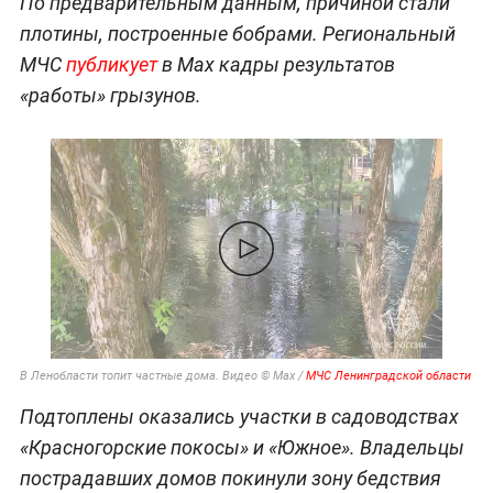
По предварительным данным, причиной стали
плотины, построенные бобрами. Региональный
МЧС
публикует
в Max кадры результатов
«работы» грызунов.
В Ленобласти топит частные дома. Видео © Max /
МЧС Ленинградской области
Подтоплены оказались участки в садоводствах
«Красногорские покосы» и «Южное». Владельцы
пострадавших домов покинули зону бедствия