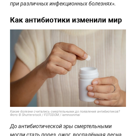
при различных инфекционных болезнях».
Как антибиотики изменили мир
Какие болезни считались смертельными до появления антибиотиков?
Фото © Shutterstock / FOTODOM / iamnoonmai
До антибиотической эры смертельными
могли стать порез, ожог, воспалённая десна