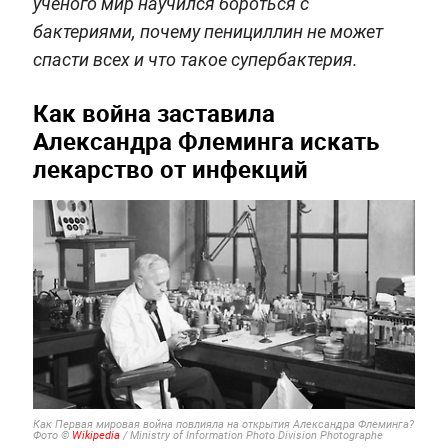
учёного мир научился бороться с
бактериями, почему пенициллин не может
спасти всех и что такое супербактерия.
Как война заставила
Александра Флеминга искать
лекарство от инфекций
Как Первая мировая война повлияла на открытия Александра Флеминга?
Фото ©
Wikipedia
/ Ministry of Information Photo Division Photographe