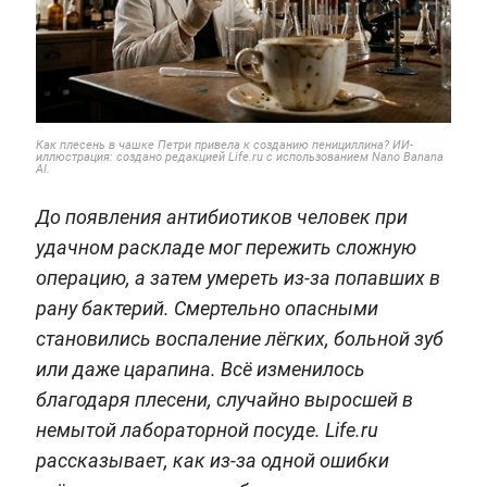
Как плесень в чашке Петри привела к созданию пенициллина? ИИ-
иллюстрация: создано редакцией Life.ru с использованием Nano Banana
AI.
До появления антибиотиков человек при
удачном раскладе мог пережить сложную
операцию, а затем умереть из-за попавших в
рану бактерий. Смертельно опасными
становились воспаление лёгких, больной зуб
или даже царапина. Всё изменилось
благодаря плесени, случайно выросшей в
немытой лабораторной посуде. Life.ru
рассказывает, как из-за одной ошибки