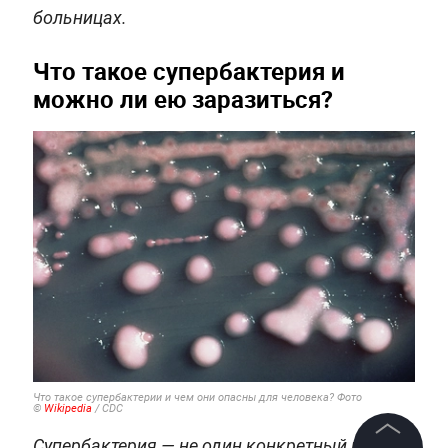
больницах.
Что такое супербактерия и
можно ли ею заразиться?
Что такое супербактерии и чем они опасны для человека? Фото
©
Wikipedia
/ CDC
Супербактерия — не один конкретный микроб