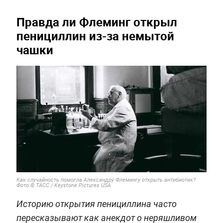
Правда ли Флеминг открыл
пенициллин из-за немытой
чашки
Как случайность помогла Александру Флемингу открыть антибиотик?
Фото © ТАСС / Keystone Pictures USA
Историю открытия пенициллина часто
пересказывают как анекдот о неряшливом