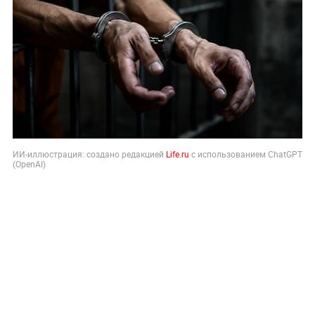
ИИ-иллюстрация: создано редакцией
Life.ru
с использованием ChatGPT
(OpenAI)