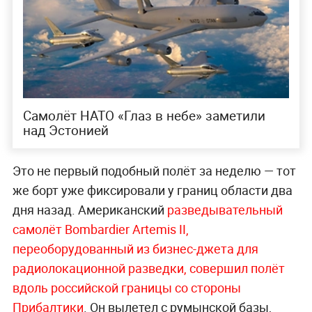
Самолёт НАТО «Глаз в небе» заметили
над Эстонией
Это не первый подобный полёт за неделю — тот
же борт уже фиксировали у границ области два
дня назад. Американский
разведывательный
самолёт Bombardier Artemis II,
переоборудованный из бизнес-джета для
радиолокационной разведки, совершил полёт
вдоль российской границы со стороны
Прибалтики
. Он вылетел с румынской базы,