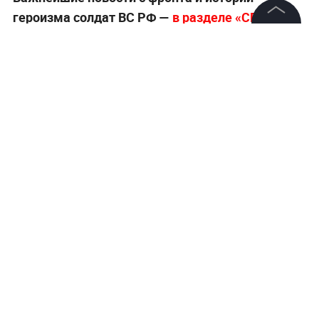
героизма солдат ВС РФ —
в разделе «СВО» на
Life.ru
.
©
2026
News Media Holding.
Все права защищены
Информация
Контакты
Редакция
Правовая информация
Политика обработки персональных данных
Партнерам
RSS
Жанры и форматы
Расследования