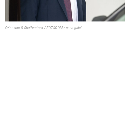
Обложка © Shutterstock / FOTODOM / noamgalai