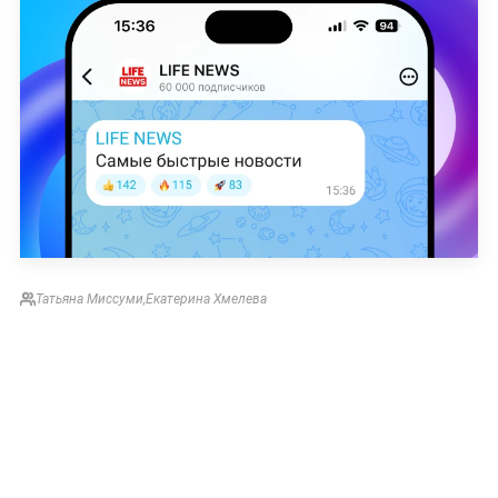
Татьяна Миссуми
,
Екатерина Хмелева