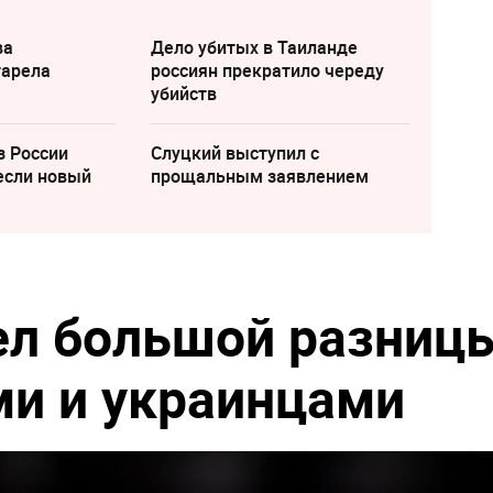
ва
Дело убитых в Таиланде
тарела
россиян прекратило череду
убийств
з России
Слуцкий выступил с
если новый
прощальным заявлением
ел большой разниц
и и украинцами