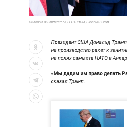
Обложка © Shutterstock / FOTODOM / Joshua Sukoff
Президент США Дональд Трамп 
на производство ракет к зенитн
на полях саммита НАТО в Анкар
«Мы дадим им право делать Pat
сказал Трамп.