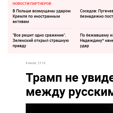
НОВОСТИ ПАРТНЕРОВ
В Польше возмущены ударом
Соседов: Пугаче
Кремля по иностранным
безнадежно пос
активам
"Все решит одно сражение".
По бежавшему и
Зеленский открыл страшную
Надеждину* нан
правду
удар
8 июля, 13:14
Трамп не увид
между русским