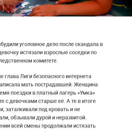
будили уголовное дело после скандала в
девочку истязали взрослые соседки по
ледственном комитете.
е глава Лиги безопасного интернета
написала мать пострадавшей. Женщина
ремя поездки в платный лагерь «Умка»
е с девочками старше её. А те в итоге
и, заталкивали под кровать и не
али, обзывали дурой и неразвитой.
ении всей смены продолжали истязать