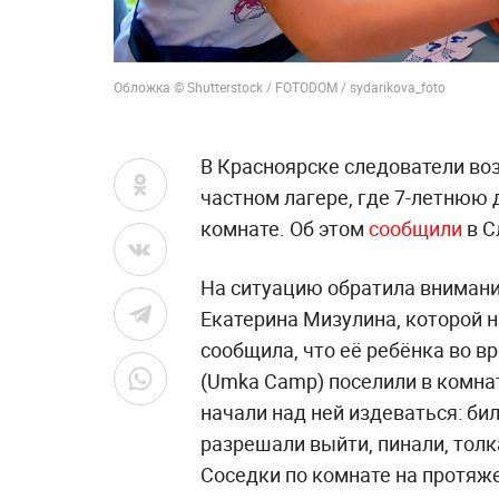
Обложка © Shutterstock / FOTODOM / sydarikova_foto
В Красноярске следователи воз
частном лагере, где 7-летнюю 
комнате. Об этом
сообщили
в С
На ситуацию обратила внимани
Екатерина Мизулина, которой 
сообщила, что её ребёнка во в
(Umka Camp) поселили в комнат
начали над ней издеваться: бил
разрешали выйти, пинали, толк
Соседки по комнате на протяж