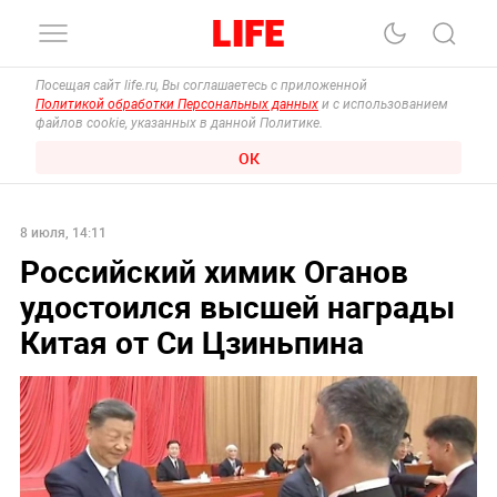
Посещая сайт life.ru, Вы соглашаетесь с приложенной
Политикой обработки Персональных данных
и с использованием
файлов cookie, указанных в данной Политике.
ОК
8 июля, 14:11
Российский химик Оганов
удостоился высшей награды
Китая от Си Цзиньпина