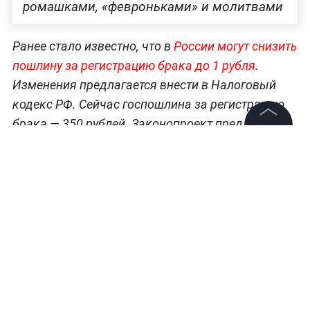
ромашками, «февроньками» и молитвами
Ранее стало известно, что в
России могут снизить
пошлину за регистрацию брака до 1 рубля
.
Изменения предлагается внести в Налоговый
кодекс РФ. Сейчас госпошлина за регистрацию
брака — 350 рублей. Законопроект предлагает
снизить её до 1 рубля.
©
2026
News Media Holding.
Все права защищены
Больше новостей о жизни людей и социальных
тенденциях —
читайте в разделе «Общество» на
Информация
Life.ru
.
Контакты
Редакция
Правовая информация
Политика обработки персональных данных