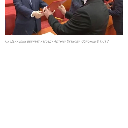
Си Цзиньпин вручает награду Артёму Оганову. Обложка © ССTV