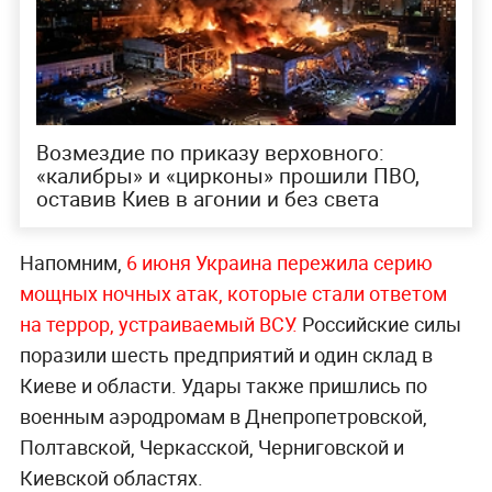
Возмездие по приказу верховного:
«калибры» и «цирконы» прошили ПВО,
оставив Киев в агонии и без света
Напомним,
6 июня Украина пережила серию
мощных ночных атак, которые стали ответом
на террор, устраиваемый ВСУ.
Российские силы
поразили шесть предприятий и один склад в
Киеве и области. Удары также пришлись по
военным аэродромам в Днепропетровской,
Полтавской, Черкасской, Черниговской и
Киевской областях.