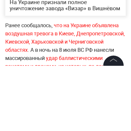
На Украине признали полное
уничтожение завода «Визар» в Вишнёвом
Ранее сообщалось,
что на Украине объявлена
воздушная тревога в Киеве, Днепропетровской,
Киевской, Харьковской и Черниговской
областях
. А в ночь на 8 июля ВС РФ нанесли
массированный
удар баллистическими
ракетами и дронами, из которых, по данным
©
2026
News Media Holding.
ВСУ,
не были сбиты ни одна из пяти ракет, но
Все права защищены
украинские военные утверждают, что было
перехвачено 139 дронов.
Информация
Главные сводки, заявления и события —
в
Контакты
разделе «СВО» на Life.ru
.
Редакция