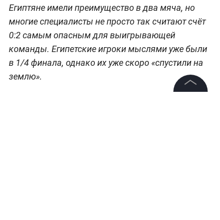
Египтяне имели преимущество в два мяча, но
многие специалисты не просто так считают счёт
0:2 самым опасным для выигрывающей
команды. Египетские игроки мыслями уже были
в 1/4 финала, однако их уже скоро «спустили на
землю».
Последние новости с чемпионата мира по
©
2026
News Media Holding.
Все права защищены
футболу ФИФА читайте
в специальном разделе
Life.ru
.
Информация
Контакты
Редакция
Правовая информация
Политика обработки персональных данных