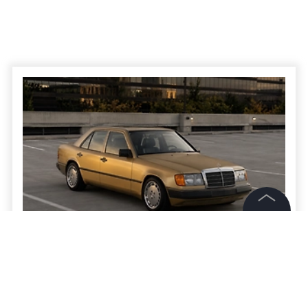
©
2026
News Media Holding.
Все права защищены
Волонтёры из ЯНАО отправят в зону СВО
золотой «Мерседес»
Информация