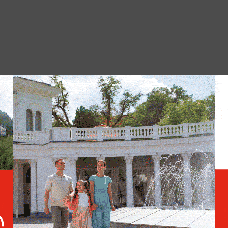
zons изначально было изучение Плутона и
а. В июле 2015 года аппарат впервые в
м расстоянии от карликовой планеты и
снимки её поверхности
.
шествие в глубины космоса. В 2025 году
рытии атмосферы у одной из малых планет