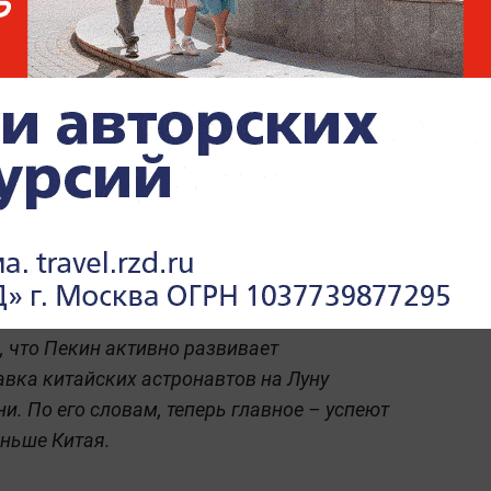
 дать новые данные о далёких объектах
Астероид Апофис в 2029
году увидят 7,6 млрд
жителей Земли
 могут проиграть Китаю новую лунную
, что Пекин активно развивает
вка китайских астронавтов на Луну
. По его словам, теперь главное – успеют
аньше Китая.