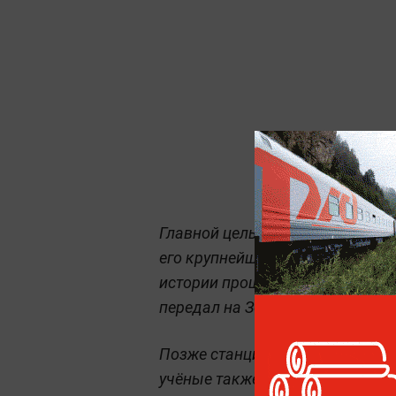
Главной целью миссии New Hori
его крупнейшего спутника Харон
истории прошёл на минимально
передал на Землю
уникальные 
Позже станция продолжила путе
учёные также сообщили об отк