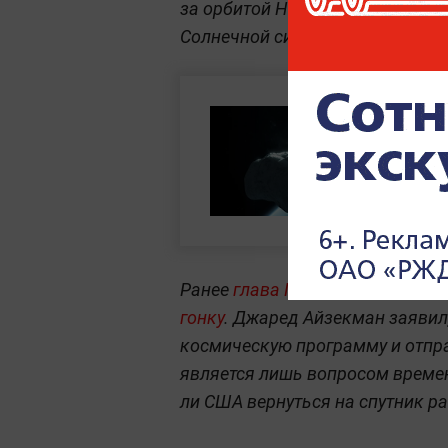
за орбитой Нептуна, что может
Солнечной системы.
Ранее
глава NASA признал: США
гонку
. Джаред Айзекман заявил
космическую программу и отпра
является лишь вопросом времени
ли США вернуться на спутник р