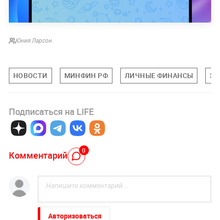
Юния Ларсон
НОВОСТИ
МИНФИН РФ
ЛИЧНЫЕ ФИНАНСЫ
ЭК
Подписаться на LIFE
0
Комментарий
Авторизоваться