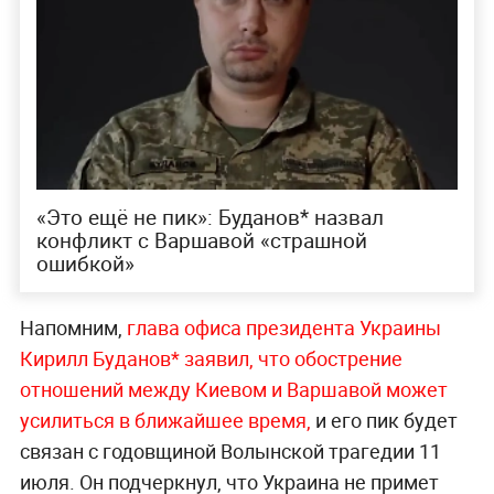
«‎Это ещё не пик»: Буданов* назвал
конфликт с Варшавой «страшной
ошибкой»
Напомним,
глава офиса президента Украины
Кирилл Буданов* заявил, что обострение
отношений между Киевом и Варшавой может
усилиться в ближайшее время,
и его пик будет
связан с годовщиной Волынской трагедии 11
июля. Он подчеркнул, что Украина не примет