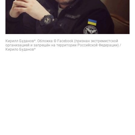
Кирилл Буданов*. Обложка © Facebook (признан экстремистской
организацией и запрещён на территории Российской Федерации) /
Кирило Буданов*