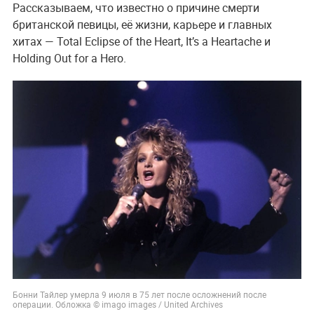
Рассказываем, что известно о причине смерти
британской певицы, её жизни, карьере и главных
хитах — Total Eclipse of the Heart, It’s a Heartache и
Holding Out for a Hero.
Бонни Тайлер умерла 9 июля в 75 лет после осложнений после
операции. Обложка © imago images / United Archives