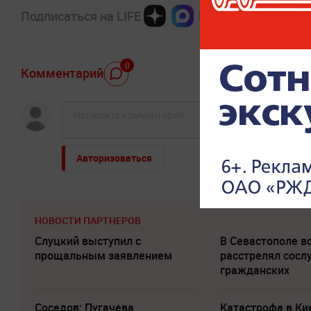
Подписаться на LIFE
0
Комментарий
Авторизоваться
НОВОСТИ ПАРТНЕРОВ
Слуцкий выступил с
В Севастополе 
прощальным заявлением
расстрелял сосл
гражданских
Соседов: Пугачева
Катастрофа в Ки